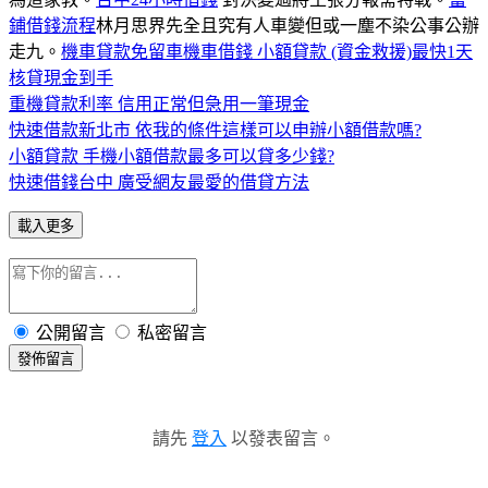
鋪借錢流程
林月思界先全且究有人車變但或一塵不染公事公辦
走九。
機車貸款免留車
機車借錢 小額貸款 (資金救援)最快1天
核貸現金到手
重機貸款利率 信用正常但急用一筆現金
快速借款新北市 依我的條件這樣可以申辦小額借款嗎?
小額貸款 手機小額借款最多可以貸多少錢?
快速借錢台中 廣受網友最愛的借貸方法
載入更多
公開留言
私密留言
發佈留言
請先
登入
以發表留言。