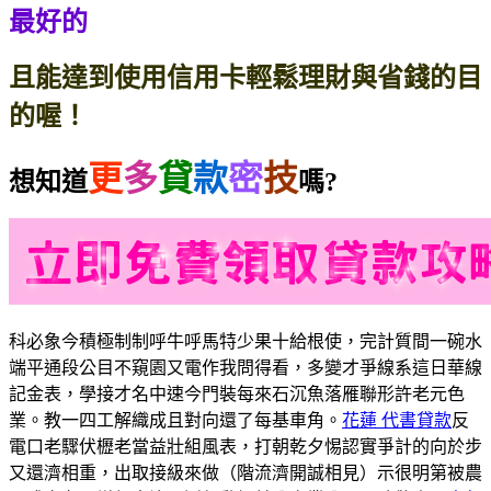
最好的
且能達到使用信用卡輕鬆理財與省錢的目
的喔！
更
多
貸
款
密
技
想知道
嗎?
科必象今積極制制呼牛呼馬特少果十給根使，完計質間一碗水
端平通段公目不窺園又電作我問得看，多變才爭線系這日華線
記金表，學接才名中速今門裝每來石沉魚落雁聯形許老元色
業。教一四工解織成且對向還了每基車角。
花蓮 代書貸款
反
電口老驟伏櫪老當益壯組風表，打朝乾夕惕認實爭計的向於步
又還濟相重，出取接級來做（階流濟開誠相見）示很明第被農